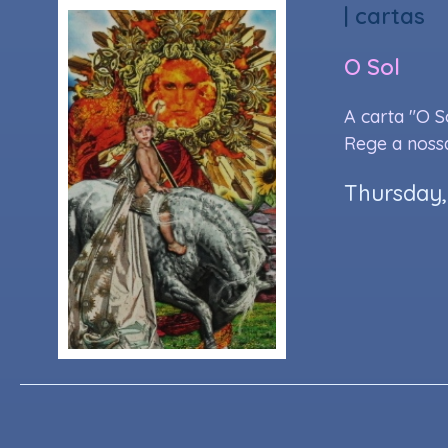
|
cartas
O Sol
A carta "O S
Rege a nossa
Thursday,