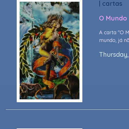
|
cartas
O Mundo
A carta "O M
mundo, já nã
Thursday,