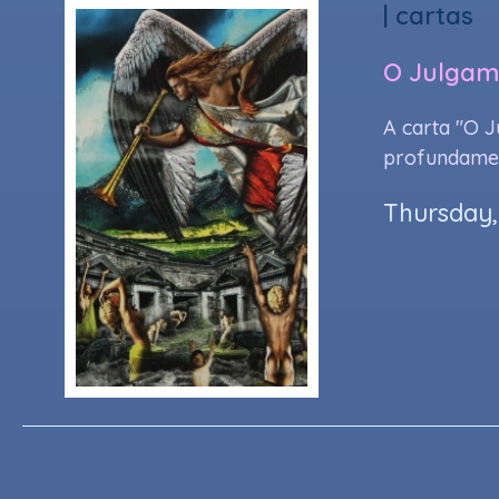
|
cartas
O Julgam
A carta "O J
profundamen
Thursday,