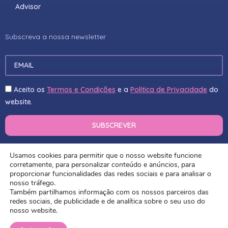
Advisor
Subscreva a nossa newsletter
Aceito os
Termos e Condições
e a
Política de Privacidade
do
website.
Usamos cookies para permitir que o nosso website funcione
© 2022 OPTIMYSTIC​
corretamente, para personalizar conteúdo e anúncios, para
proporcionar funcionalidades das redes sociais e para analisar o
nosso tráfego.
POLÍTICA DE PRIVACIDADE
Também partilhamos informação com os nossos parceiros das
redes sociais, de publicidade e de analítica sobre o seu uso do
POLÍTICA DE COOKIES
nosso website.