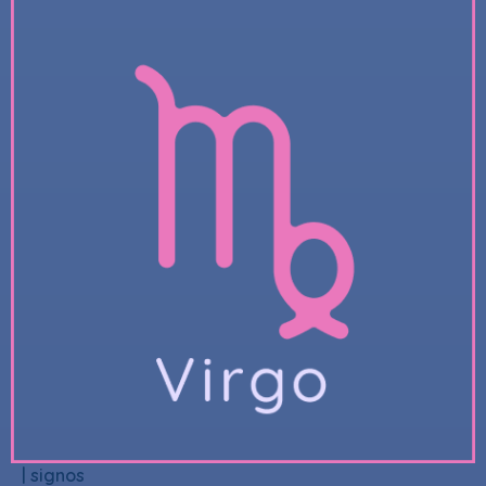
|
signos