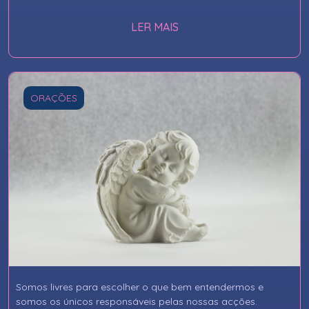
LER MAIS
ORAÇÕES
Somos livres para escolher o que bem entendermos e
somos os únicos responsáveis pelas nossas acções.